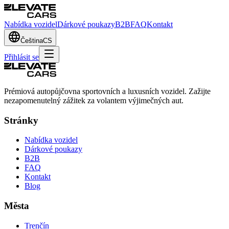
Nabídka vozidel
Dárkové poukazy
B2B
FAQ
Kontakt
Čeština
CS
Přihlásit se
Prémiová autopůjčovna sportovních a luxusních vozidel. Zažijte
nezapomenutelný zážitek za volantem výjimečných aut.
Stránky
Nabídka vozidel
Dárkové poukazy
B2B
FAQ
Kontakt
Blog
Města
Trenčín