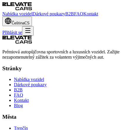
Nabídka vozidel
Dárkové poukazy
B2B
FAQ
Kontakt
Čeština
CS
Přihlásit se
Prémiová autopůjčovna sportovních a luxusních vozidel. Zažijte
nezapomenutelný zážitek za volantem výjimečných aut.
Stránky
Nabídka vozidel
Dárkové poukazy
B2B
FAQ
Kontakt
Blog
Města
Trenčín